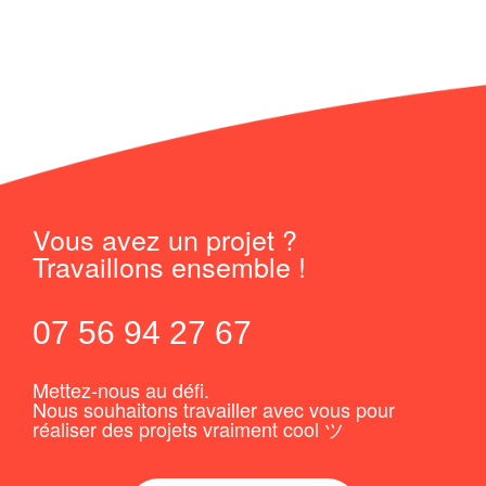
Vous avez un projet ?
Travaillons ensemble !
07 56 94 27 67
Mettez-nous au défi.
Nous souhaitons travailler avec vous pour
réaliser des projets vraiment cool ツ